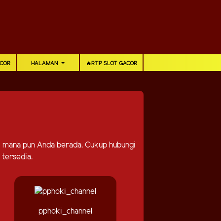
ACOR
HALAMAN
🔥RTP SLOT GACOR
di mana pun Anda berada. Cukup hubungi
 tersedia.
pphoki_channel