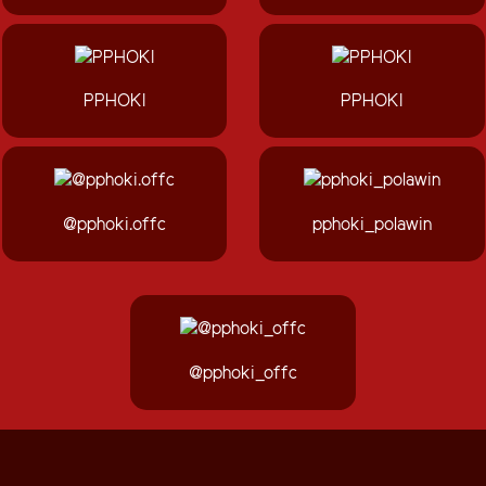
PPHOKI
PPHOKI
@pphoki.offc
pphoki_polawin
@pphoki_offc