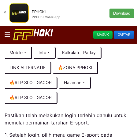
×
PPHOKI
Download
PPHOKI Mobile App
MASUK
DAFTAR
Mobile
Info
Kalkulator Parlay
LINK ALTERNATIF
🔥ZONA PPHOKI
🔥RTP SLOT GACOR
Halaman
🔥RTP SLOT GACOR
Pastikan telah melakukan login terlebih dahulu untuk
memulai permainan taruhan E-sport.
1. Setelah login, pilih menu game E-sport pada