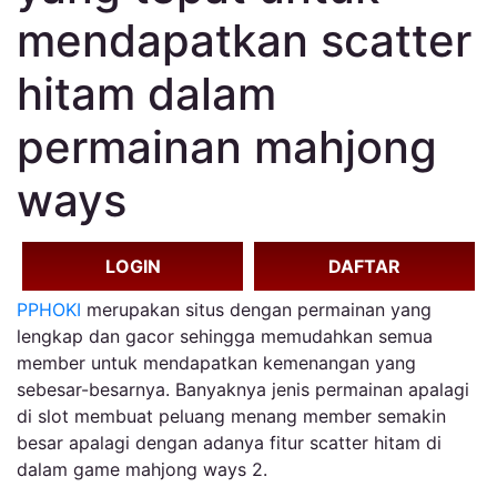
mendapatkan scatter
hitam dalam
permainan mahjong
ways
LOGIN
DAFTAR
PPHOKI
merupakan situs dengan permainan yang
lengkap dan gacor sehingga memudahkan semua
member untuk mendapatkan kemenangan yang
sebesar-besarnya. Banyaknya jenis permainan apalagi
di slot membuat peluang menang member semakin
besar apalagi dengan adanya fitur scatter hitam di
dalam game mahjong ways 2.