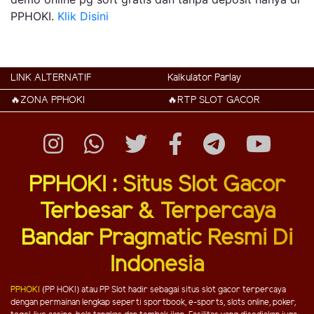
PPHOKI.
Klik Disini
LINK ALTERNATIF
Kalkulator Parlay
🔥ZONA PPHOKI
🔥RTP SLOT GACOR
PPHOKI : Situs Slot Gacor
Terbesar & Terpercaya
Bandar Pragmatic Resmi Di
Indonesia
PPHOKI
(PP HOKI) atau PP Slot hadir sebagai situs slot gacor terpercaya
dengan permainan lengkap seperti sportbook, e-sports, slots online, poker,