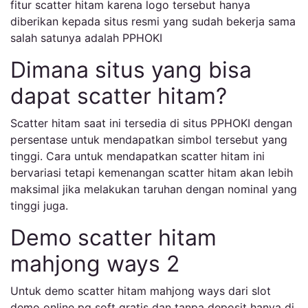
fitur scatter hitam karena logo tersebut hanya
diberikan kepada situs resmi yang sudah bekerja sama
salah satunya adalah PPHOKI
Dimana situs yang bisa
dapat scatter hitam?
Scatter hitam saat ini tersedia di situs PPHOKI dengan
persentase untuk mendapatkan simbol tersebut yang
tinggi. Cara untuk mendapatkan scatter hitam ini
bervariasi tetapi kemenangan scatter hitam akan lebih
maksimal jika melakukan taruhan dengan nominal yang
tinggi juga.
Demo scatter hitam
mahjong ways 2
Untuk demo scatter hitam mahjong ways dari slot
demo online pg soft gratis dan tanpa deposit hanya di