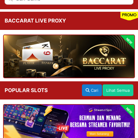
PROMO
BACCARAT LIVE PROXY
NEW
POPULAR SLOTS
Cari
Lihat Semua
NEW