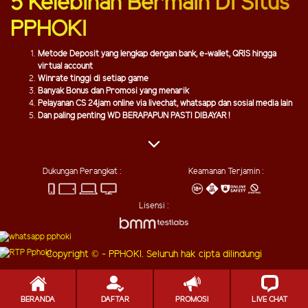
5 Kelebihan Bermain Di Situs
PPHOKI
Metode Deposit yang lengkap dengan bank, e-wallet, QRIS hingga
virtual account
Winrate tinggi di setiap game
Banyak Bonus dan Promosi yang menarik
Pelayanan CS 24jam online via livechat, whatsapp dan sosial media lain
Dan paling penting WD BERAPAPUN PASTI DIBAYAR !
Dukungan Perangkat :
Keamanan Terjamin :
Lisensi :
Copyright © - PPHOKI. Seluruh hak cipta dilindungi
BERANDA
DAFTAR
PROMOSI
LIVE CHAT