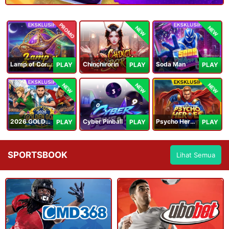
PROMO
NEW
NEW
Lamp of Cornucopia
Chinchirorin
Soda Man
PLAY
PLAY
PLAY
NEW
NEW
NEW
2026 GOLDEN GOAL RUSH
Cyber Pinball
Psycho Heroes
PLAY
PLAY
PLAY
SPORTSBOOK
Lihat Semua