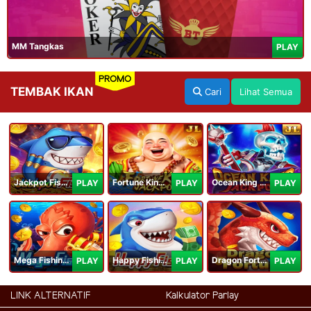
MM Tangkas
PLAY
PROMO
TEMBAK IKAN
Cari
Lihat Semua
Jackpot Fishing Jili
Fortune King Jackpot
Ocean King Jackpot
PLAY
PLAY
PLAY
Mega Fishing Jili
Happy Fishing Jili
Dragon Fortune Jili
PLAY
PLAY
PLAY
LINK ALTERNATIF
Kalkulator Parlay