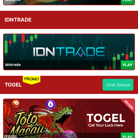
IDNTRADE
Idntrade
PLAY
PROMO
TOGEL
Lihat Semua
PROMO
TOGEL
PLAY