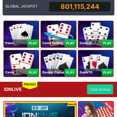
801,115,244
GLOBAL JACKPOT
Poker
Ceme Keliling
Domino
PLAY
PLAY
PLAY
Ceme
Bandar Capsa
Super10
PLAY
PLAY
PLAY
PROMO
IDNLIVE
Lihat Semua
PROMO
Spesial