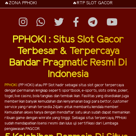
🔥ZONA PPHOKI
🔥RTP SLOT GACOR
PPHOKI : Situs Slot Gacor
Terbesar & Terpercaya
Bandar Pragmatic Resmi Di
Indonesia
PPHOKI
(PP HOKI) atau PP Slot hadir sebagai situs slot gacor terpercaya
dengan permainan lengkap seperti sportbook, e-sports, slots online, poker,
togel, live casino, bola tangkas dan tembak ikan. Fasilitas yang disediakan juga
memberikan banyak kemudahan dan kenyamanan bagi para bettor, customer
service yang ramah tersedia 24jam untuk membantu kendala member.
Kemudahan akses hanya dengan mendaftar satu akun sudah dapat memainkan
ribuan game dengan winrate yang tinggi. Sebagai situs terpercaya, PPHoki
sudah mendapatkan lisensi resmi dan lulus uji sertifikasi dari Lembaga
pengawasan PAGCOR.