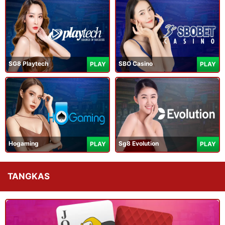
SG8 Playtech
SBO Casino
PLAY
PLAY
Hogaming
Sg8 Evolution
PLAY
PLAY
TANGKAS