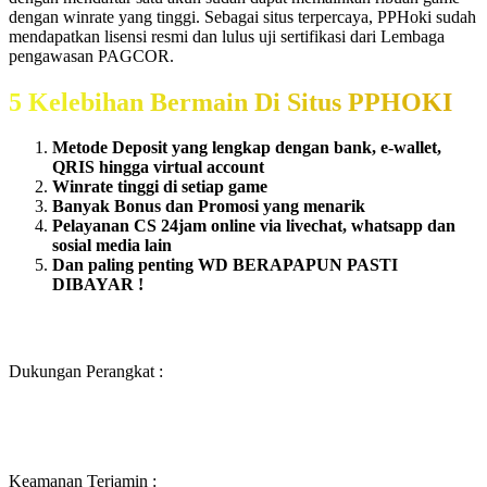
dengan winrate yang tinggi. Sebagai situs terpercaya, PPHoki sudah
mendapatkan lisensi resmi dan lulus uji sertifikasi dari Lembaga
pengawasan PAGCOR.
5 Kelebihan Bermain Di Situs PPHOKI
Metode Deposit yang lengkap dengan bank, e-wallet,
QRIS hingga virtual account
Winrate tinggi di setiap game
Banyak Bonus dan Promosi yang menarik
Pelayanan CS 24jam online via livechat, whatsapp dan
sosial media lain
Dan paling penting WD BERAPAPUN PASTI
DIBAYAR !
Dukungan Perangkat :
Keamanan Terjamin :