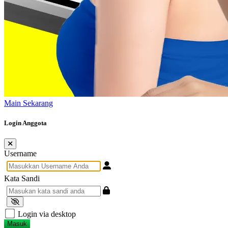
Main Sekarang
Login Anggota
Username
Kata Sandi
Login via desktop