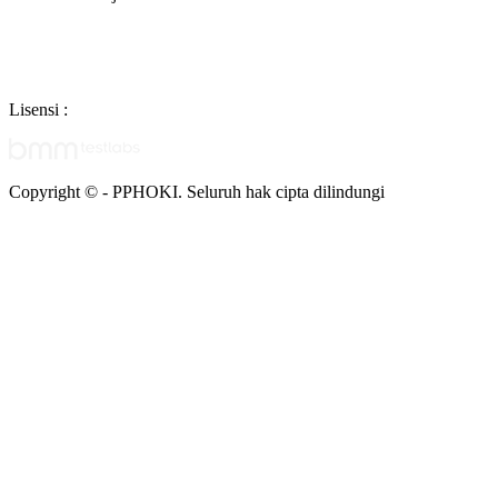
Lisensi :
Copyright © - PPHOKI. Seluruh hak cipta dilindungi