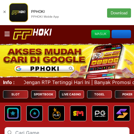
×
PPHOKI
Download
PPHOKI Mobile App
MASUK
DAFTAR
ertinggi Hari Ini | Banyak Promosi dan Event Menarik Yan
Info :
SLOT
SPORTBOOK
LIVE CASINO
TOGEL
POKER