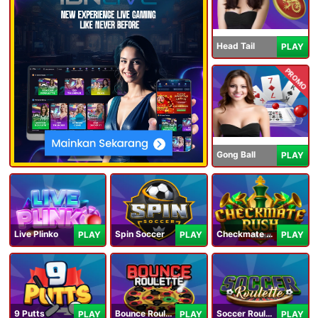
Head Tail
PLAY
PROMO
Gong Ball
PLAY
Live Plinko
Spin Soccer
Checkmate Rush
PLAY
PLAY
PLAY
9 Putts
Bounce Roulette
Soccer Roulette
PLAY
PLAY
PLAY