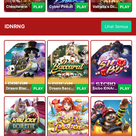
Chinchirorin
Cyber Pinball
Valhalla's Dice
PLAY
PLAY
PLAY
IDNRNG
Lihat Semua
Dream Blackjack
Dream Baccarat
Sicbo IDNArcade
PLAY
PLAY
PLAY