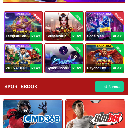
PROMO
PROMO
NEW
Lamp of Cornucopia
Chinchirorin
Soda Man
PLAY
PLAY
PLAY
NEW
NEW
NEW
2026 GOLDEN GOAL RUSH
Cyber Pinball
Psycho Heroes
PLAY
PLAY
PLAY
SPORTSBOOK
Lihat Semua