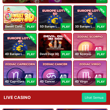
NEW
NEW
NEW
Sweet Candy 3D
5D Europe Lotto
3D Europe Lotto
PLAY
PLAY
PLAY
PROMO
NEW
4D Europe Lotto
Devil Dice 3D
4D Scorpio
PLAY
PLAY
PLAY
4D Capricorn
4D Cancer
4D Virgo
PLAY
PLAY
PLAY
LIVE CASINO
Lihat Semua